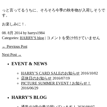
っと言ってるうちに、そろそろ今季の秋冬物が入荷しそうで
す。
お楽しみに！
.
08. 8月 2014 by harrys1984
2015S/S
Categories:
HARRY'S blog
|
コメントを受け付けていません
は
← Previous Post
Next Post →
EVENT & NEWS
HARRY’S CARD SALEのお知らせ
2016/10/02
店休日のお知らせ
2016/07/19
PICTURE SUMMER EVENT ! お知らせ！
2016/06/29
HARRY’S BLOG
通常の3倍の量で届いています！
2026/08/07