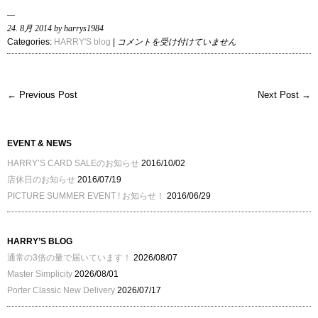
24. 8月 2014 by harrys1984
ス
Categories:
HARRY'S blog
|
コメントを受け付けていません
タ
ー
ト！！
← Previous Post
Next Post →
は
EVENT & NEWS
HARRY’S CARD SALEのお知らせ
2016/10/02
店休日のお知らせ
2016/07/19
PICTURE SUMMER EVENT ! お知らせ！
2016/06/29
HARRY’S BLOG
通常の3倍の量で届いています！
2026/08/07
Master Simplicity
2026/08/01
Porter Classic New Delivery
2026/07/17