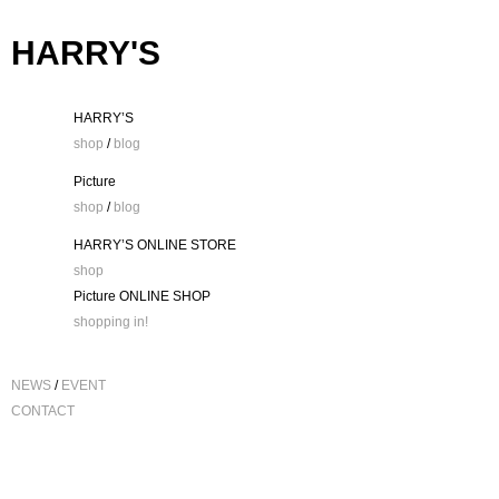
HARRY'S
HARRY’S
shop
/
blog
Picture
shop
/
blog
HARRY’S ONLINE STORE
shop
Picture ONLINE SHOP
shopping in!
NEWS
/
EVENT
CONTACT