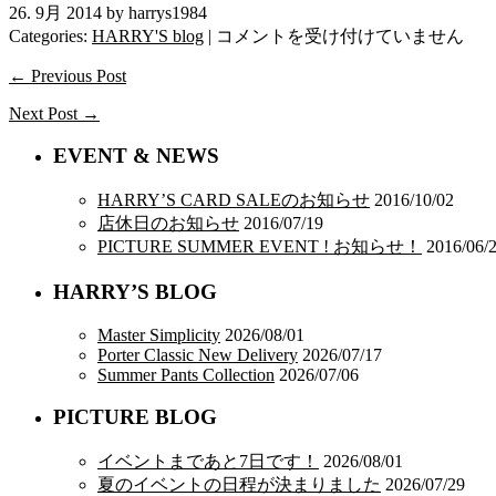
26. 9月 2014 by harrys1984
NEW
Categories:
HARRY'S blog
|
コメントを受け付けていません
ERA
は
← Previous Post
Next Post →
EVENT & NEWS
HARRY’S CARD SALEのお知らせ
2016/10/02
店休日のお知らせ
2016/07/19
PICTURE SUMMER EVENT ! お知らせ！
2016/06/
HARRY’S BLOG
Master Simplicity
2026/08/01
Porter Classic New Delivery
2026/07/17
Summer Pants Collection
2026/07/06
PICTURE BLOG
イベントまであと7日です！
2026/08/01
夏のイベントの日程が決まりました
2026/07/29