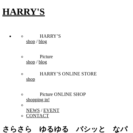
HARRY'S
HARRY’S
shop
/
blog
Picture
shop
/
blog
HARRY’S ONLINE STORE
shop
Picture ONLINE SHOP
shopping in!
NEWS
/
EVENT
CONTACT
さらさら ゆるゆる バシッと なパ