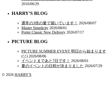
ッ
2016/06/29
と
HARRY’S BLOG
な
パ
通常の3倍の量で届いています！
2026/08/07
ン
Master Simplicity
2026/08/01
ツ
Porter Classic New Delivery
2026/07/17
は
PICTURE BLOG
PICTURE SUMMER EVENT 明日から始まります
(^^)
2026/08/06
イベントまであと7日です！
2026/08/01
夏のイベントの日程が決まりました
2026/07/29
© 2026
HARRY'S