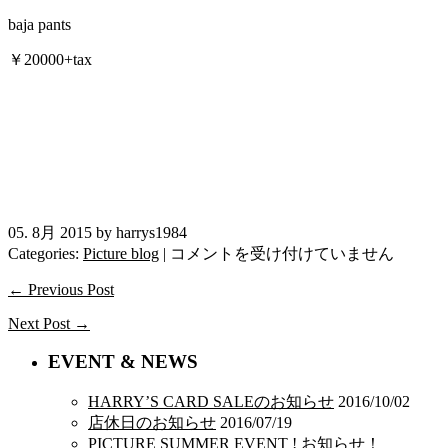
baja pants
￥20000+tax
05. 8月 2015 by harrys1984
さ
Categories:
Picture blog
|
コメントを受け付けていません
ら
← Previous Post
さ
ら
Next Post →
ゆ
る
EVENT & NEWS
ゆ
る
HARRY’S CARD SALEのお知らせ
2016/10/02
バ
店休日のお知らせ
2016/07/19
シ
PICTURE SUMMER EVENT ! お知らせ！