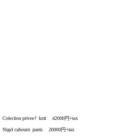
Colection privee? knit 42000円+tax
Nigel cabourn pants 20000円+tax