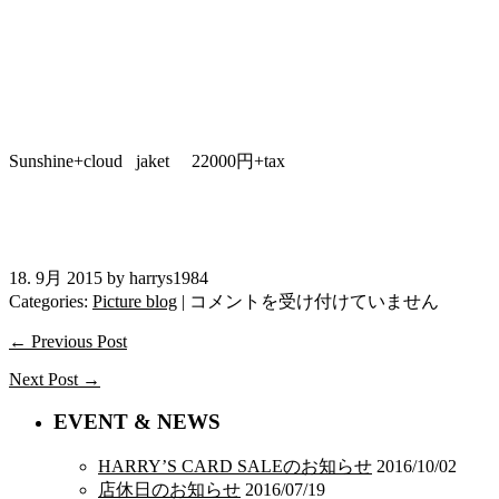
Sunshine+cloud jaket 22000円+tax
18. 9月 2015 by harrys1984
秋
Categories:
Picture blog
|
コメントを受け付けていません
冬、
← Previous Post
本
番
Next Post →
で
す！
EVENT & NEWS
は
HARRY’S CARD SALEのお知らせ
2016/10/02
店休日のお知らせ
2016/07/19