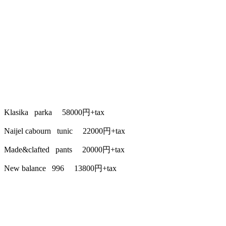
Klasika parka 58000円+tax
Naijel cabourn tunic 22000円+tax
Made&clafted pants 20000円+tax
New balance 996 13800円+tax