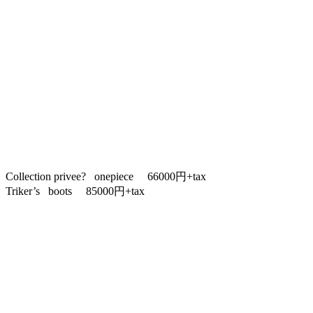
Collection privee? onepiece 66000円+tax
Triker’s boots 85000円+tax