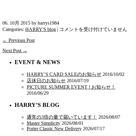
06. 10月 2015 by harrys1984
Batten
Categories:
HARRY'S blog
|
コメントを受け付けていません
Wear
2015A/W
← Previous Post
入
Next Post →
荷！
は
EVENT & NEWS
HARRY’S CARD SALEのお知らせ
2016/10/02
店休日のお知らせ
2016/07/19
PICTURE SUMMER EVENT ! お知らせ！
2016/06/29
HARRY’S BLOG
通常の3倍の量で届いています！
2026/08/07
Master Simplicity
2026/08/01
Porter Classic New Delivery
2026/07/17