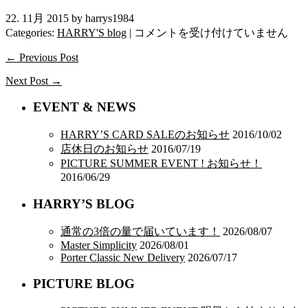
22. 11月 2015 by harrys1984
110th
Categories:
HARRY'S blog
|
コメントを受け付けていません
Anniversary
Boot
← Previous Post
は
Next Post →
EVENT & NEWS
HARRY’S CARD SALEのお知らせ
2016/10/02
店休日のお知らせ
2016/07/19
PICTURE SUMMER EVENT ! お知らせ！
2016/06/29
HARRY’S BLOG
通常の3倍の量で届いています！
2026/08/07
Master Simplicity
2026/08/01
Porter Classic New Delivery
2026/07/17
PICTURE BLOG