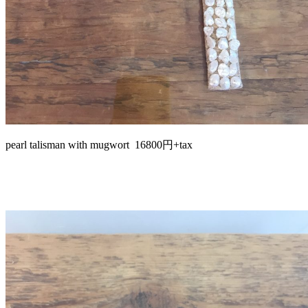
pearl talisman with mugwort 16800円+tax