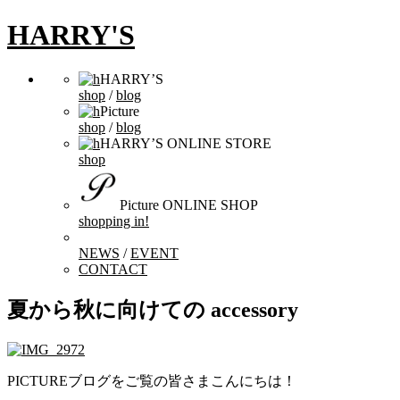
HARRY'S
HARRY’S
shop
/
blog
Picture
shop
/
blog
HARRY’S ONLINE STORE
shop
Picture ONLINE SHOP
shopping in!
NEWS
/
EVENT
CONTACT
夏から秋に向けての accessory
PICTUREブログをご覧の皆さまこんにちは！