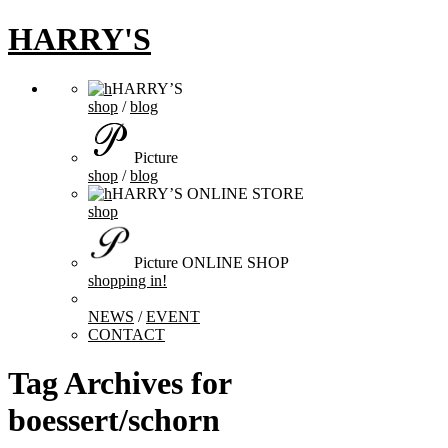
HARRY'S
HARRY’S
shop
/
blog
Picture
shop
/
blog
HARRY’S ONLINE STORE
shop
Picture ONLINE SHOP
shopping in!
NEWS
/
EVENT
CONTACT
Tag Archives for
boessert/schorn