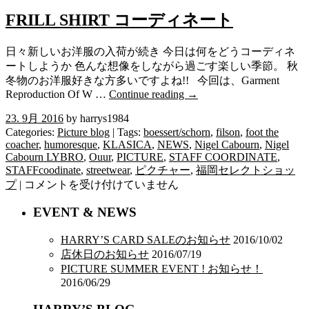
FRILL SHIRT コーディネート
日々新しいお洋服の入荷が続き 今日は何をどうコーディネ
ートしようか 色んな想像をしながら過ごす楽しい季節。 秋
冬物のお洋服好きな方多いですよね!! 今回は、Garment
Reproduction Of W …
Continue reading
→
23. 9月 2016
by harrys1984
Categories:
Picture blog
| Tags:
boessert/schorn
,
filson
,
foot the
coacher
,
humoresque
,
KLASICA
,
NEWS
,
Nigel Cabourn
,
Nigel
Cabourn LYBRO
,
Ouur
,
PICTURE
,
STAFF COORDINATE
,
STAFFcoodinate
,
streetwear
,
ピクチャー
,
福岡セレクトショッ
FRILL
プ
|
コメントを受け付けていません
SHIRT
コ
EVENT & NEWS
ー
デ
HARRY’S CARD SALEのお知らせ
2016/10/02
ィ
店休日のお知らせ
2016/07/19
ネ
PICTURE SUMMER EVENT ! お知らせ！
ー
2016/06/29
ト