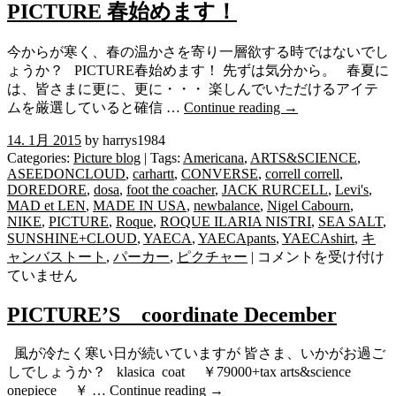
線
PICTURE 春始めます！
と
と
今からが寒く、春の温かさを寄り一層欲する時ではないでし
も
ょうか？ PICTURE春始めます！ 先ずは気分から。 春夏に
に
は、皆さまに更に、更に・・・ 楽しんでいただけるアイテ
は
ムを厳選していると確信 …
Continue reading
→
14. 1月 2015
by harrys1984
Categories:
Picture blog
| Tags:
Americana
,
ARTS&SCIENCE
,
ASEEDONCLOUD
,
carhartt
,
CONVERSE
,
correll correll
,
DOREDORE
,
dosa
,
foot the coacher
,
JACK RURCELL
,
Levi's
,
MAD et LEN
,
MADE IN USA
,
newbalance
,
Nigel Cabourn
,
NIKE
,
PICTURE
,
Roque
,
ROQUE ILARIA NISTRI
,
SEA SALT
,
SUNSHINE+CLOUD
,
YAECA
,
YAECApants
,
YAECAshirt
,
キ
PICTURE
ャンバストート
,
パーカー
,
ピクチャー
|
コメントを受け付け
春
ていません
始
め
PICTURE’S coordinate December
ま
す！
風が冷たく寒い日が続いていますが 皆さま、いかがお過ご
は
しでしょうか？ klasica coat ￥79000+tax arts&science
onepiece ￥ …
Continue reading
→