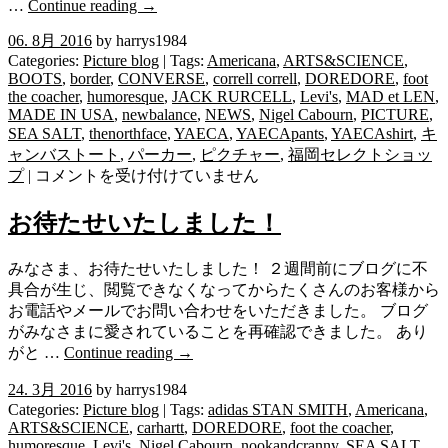
は
…
Continue reading
→
06. 8月 2016
by harrys1984
Categories:
Picture blog
| Tags:
Americana
,
ARTS&SCIENCE
,
BOOTS
,
border
,
CONVERSE
,
correll correll
,
DOREDORE
,
foot
the coacher
,
humoresque
,
JACK RURCELL
,
Levi's
,
MAD et LEN
,
MADE IN USA
,
newbalance
,
NEWS
,
Nigel Cabourn
,
PICTURE
,
SEA SALT
,
thenorthface
,
YAECA
,
YAECApants
,
YAECAshirt
,
キ
ャンバストート
,
パーカー
,
ピクチャー
,
福岡セレクトショッ
PICTURE
プ
|
コメントを受け付けていません
2016
秋
お待たせいたしました！
冬
い
みなさま、お待たせいたしました！ ２週間前にブログに不
よ
具合が生じ、閲覧できなくなってからたくさんのお客様から
い
お電話やメールでお問い合わせをいただきました。 ブログ
よ
がみなさまに愛されていることを再確認できました。 あり
始
がと …
Continue reading
→
ま
り
24. 3月 2016
by harrys1984
ま
Categories:
Picture blog
| Tags:
adidas STAN SMITH
,
Americana
,
す！！
ARTS&SCIENCE
,
carhartt
,
DOREDORE
,
foot the coacher
,
は
humoresque
,
Levi's
,
Nigel Cabourn
,
nookandcranny
,
SEA SALT
,