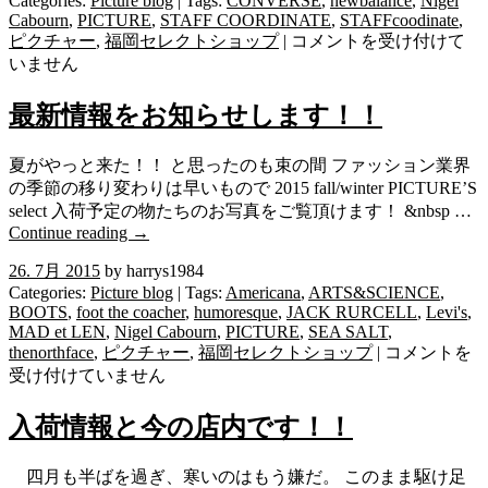
Categories:
Picture blog
| Tags:
CONVERSE
,
newbalance
,
Nigel
Cabourn
,
PICTURE
,
STAFF COORDINATE
,
STAFFcoodinate
,
大
ピクチャー
,
福岡セレクトショップ
|
コメントを受け付けて
人
いません
な、
military
最新情報をお知らせします！！
ミ
ッ
夏がやっと来た！！ と思ったのも束の間 ファッション業界
ク
の季節の移り変わりは早いもので 2015 fall/winter PICTURE’S
ス
select 入荷予定の物たちのお写真をご覧頂けます！ &nbsp …
の
Continue reading
→
ご
紹
26. 7月 2015
by harrys1984
介
Categories:
Picture blog
| Tags:
Americana
,
ARTS&SCIENCE
,
で
BOOTS
,
foot the coacher
,
humoresque
,
JACK RURCELL
,
Levi's
,
MAD et LEN
,
Nigel Cabourn
,
PICTURE
,
SEA SALT
,
す!!
最
thenorthface
,
ピクチャー
,
福岡セレクトショップ
|
コメントを
は
新
受け付けていません
情
報
入荷情報と今の店内です！！
を
お
四月も半ばを過ぎ、寒いのはもう嫌だ。 このまま駆け足