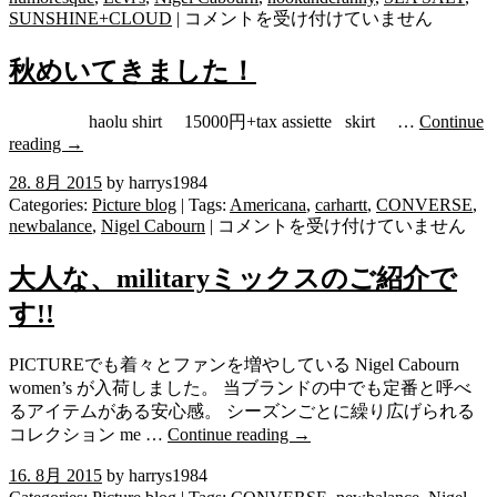
お
SUNSHINE+CLOUD
|
コメントを受け付けていません
待
た
秋めいてきました！
せ
い
haolu shirt 15000円+tax assiette skirt …
Continue
た
reading
→
し
ま
28. 8月 2015
by harrys1984
し
Categories:
Picture blog
| Tags:
Americana
,
carhartt
,
CONVERSE
,
秋
newbalance
,
Nigel Cabourn
|
コメントを受け付けていません
た！
め
は
い
大人な、militaryミックスのご紹介で
て
す!!
き
ま
PICTUREでも着々とファンを増やしている Nigel Cabourn
し
women’s が入荷しました。 当ブランドの中でも定番と呼べ
た！
るアイテムがある安心感。 シーズンごとに繰り広げられる
は
コレクション me …
Continue reading
→
16. 8月 2015
by harrys1984