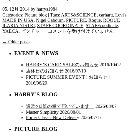
05. 12月 2014
by harrys1984
Categories:
Picture blog
| Tags:
ARTS&SCIENCE
,
carhartt
,
Levi's
,
MADE IN USA
,
Nigel Cabourn
,
PICTURE
,
Roque
,
ROQUE
ILARIA NISTRI
,
STAFF COORDINATE
,
STAFFcoodinate
,
PICTURE’S
YAECA
,
ピクチャー
|
コメントを受け付けていません
coordinate
December
← Older posts
は
EVENT & NEWS
HARRY’S CARD SALEのお知らせ
2016/10/02
店休日のお知らせ
2016/07/19
PICTURE SUMMER EVENT ! お知らせ！
2016/06/29
HARRY’S BLOG
通常の3倍の量で届いています！
2026/08/07
Master Simplicity
2026/08/01
Porter Classic New Delivery
2026/07/17
PICTURE BLOG