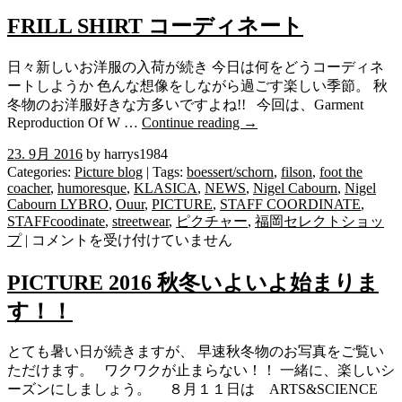
FRILL SHIRT コーディネート
日々新しいお洋服の入荷が続き 今日は何をどうコーディネ
ートしようか 色んな想像をしながら過ごす楽しい季節。 秋
冬物のお洋服好きな方多いですよね!! 今回は、Garment
Reproduction Of W …
Continue reading
→
23. 9月 2016
by harrys1984
Categories:
Picture blog
| Tags:
boessert/schorn
,
filson
,
foot the
coacher
,
humoresque
,
KLASICA
,
NEWS
,
Nigel Cabourn
,
Nigel
Cabourn LYBRO
,
Ouur
,
PICTURE
,
STAFF COORDINATE
,
STAFFcoodinate
,
streetwear
,
ピクチャー
,
福岡セレクトショッ
FRILL
プ
|
コメントを受け付けていません
SHIRT
コ
PICTURE 2016 秋冬いよいよ始まりま
ー
す！！
デ
ィ
ネ
とても暑い日が続きますが、 早速秋冬物のお写真をご覧い
ー
ただけます。 ワクワクが止まらない！！ 一緒に、楽しいシ
ト
ーズンにしましょう。 ８月１１日は ARTS&SCIENCE