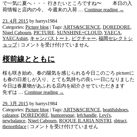
知
で一気に夏へ・・・ 行きたいところですね〜 本日の入
ら
荷情報と店内の今。 今週末の入荷 …
Continue reading
→
せ
し
23. 4月 2015
by harrys1984
ま
Categories:
Picture blog
| Tags:
ARTS&SCIENCE
,
DOREDORE
,
す！！
Nigel Cabourn
,
PICTURE
,
SUNSHINE+CLOUD
,
YAECA
,
YAECAshirt
,
キャンバストート
,
ピクチャー
,
福岡セレクトシ
は
入
ョップ
|
コメントを受け付けていません
荷
情
桜前線とともに
報
と
桜も咲き始め、春の陽気を感じられる今日このごろ pictureに
今
も春の日差しが入り、とても気持ちの良い一日になりました
の
今日は春夏物があふれる店内を紹介させていただきます
店
先ずは …
Continue reading
→
内
で
29. 3月 2015
by harrys1984
す！！
Categories:
Picture blog
| Tags:
ARTS&SCIENCE
,
beatifulshoes
,
は
calzanor
,
DOREDORE
,
humoresque
,
lefchandle
,
Levi's
,
newbalance
,
Nigel Cabourn
,
ROQUE ILARIA NISTRI
,
sbtract
,
桜
thenorthface
|
コメントを受け付けていません
前