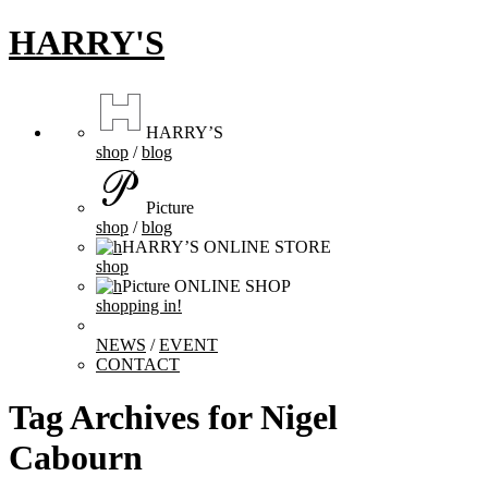
HARRY'S
HARRY’S
shop
/
blog
Picture
shop
/
blog
HARRY’S ONLINE STORE
shop
Picture ONLINE SHOP
shopping in!
NEWS
/
EVENT
CONTACT
Tag Archives for
Nigel
Cabourn