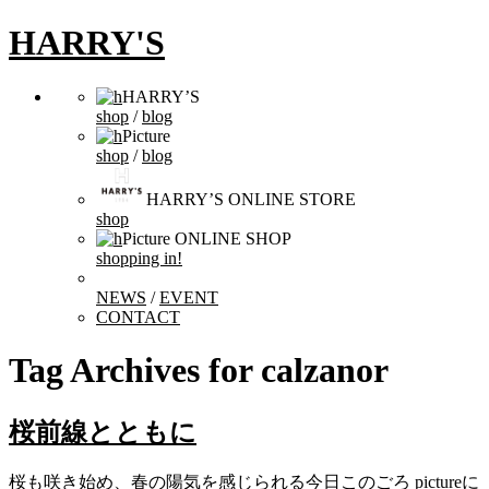
HARRY'S
HARRY’S
shop
/
blog
Picture
shop
/
blog
HARRY’S ONLINE STORE
shop
Picture ONLINE SHOP
shopping in!
NEWS
/
EVENT
CONTACT
Tag Archives for
calzanor
桜前線とともに
桜も咲き始め、春の陽気を感じられる今日このごろ pictureに