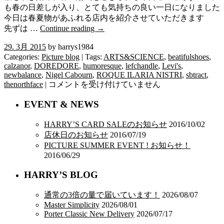
も春の日差しが入り、とても気持ちの良い一日になりました
今日は春夏物があふれる店内を紹介させていただきます
先ずは …
Continue reading
→
29. 3月 2015
by harrys1984
Categories:
Picture blog
| Tags:
ARTS&SCIENCE
,
beatifulshoes
,
calzanor
,
DOREDORE
,
humoresque
,
lefchandle
,
Levi's
,
newbalance
,
Nigel Cabourn
,
ROQUE ILARIA NISTRI
,
sbtract
,
桜
thenorthface
|
コメントを受け付けていません
前
EVENT & NEWS
線
と
HARRY’S CARD SALEのお知らせ
2016/10/02
と
店休日のお知らせ
2016/07/19
も
PICTURE SUMMER EVENT ! お知らせ！
に
2016/06/29
は
HARRY’S BLOG
通常の3倍の量で届いています！
2026/08/07
Master Simplicity
2026/08/01
Porter Classic New Delivery
2026/07/17